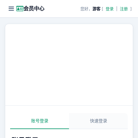
会员中心
您好，
游客
[
登录
|
注册
]
零贰网站目录
开启您的站长之旅
注册成为会员，免费提交网站、发布内容，让更多人发
现您的站点。
账号登录
快速登录