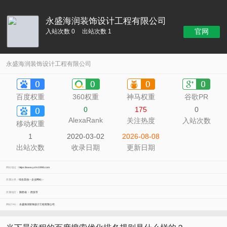
永盛海润装饰设计工程有限公司
官网
入站次数 0
出站次数 1
永盛海润装饰设计工程有限公司
百度权重
360权重
神马权重
谷歌PR
0
175
0
AlexaRank
关注热度
入站次数
移动权重
1
2020-03-02
2026-08-08
出站次数
收录日期
更新日期
网站地址：
https://www.yshr1998.com
所属分类：
综合其他
>
企业网站
>
所属地区：
陕西省
>
西安市
网站TAG：
永盛海润装饰设计工程有限公司