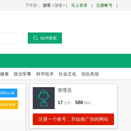
下午好，
游客
<游客> [
马上登录
|
注册帐号
]

站内搜索
健康
政法军事
科学技术
社会文化
综合其他
管理员
网站认领
17
588
文章
网站
报错/举报
注册一个账号，开始推广你的网站