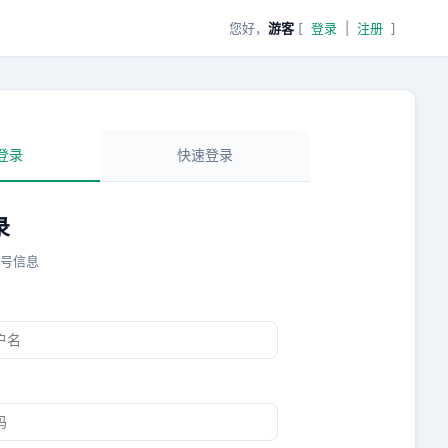
您好，
游客
[
登录
|
注册
]
登录
快速登录
录
号信息