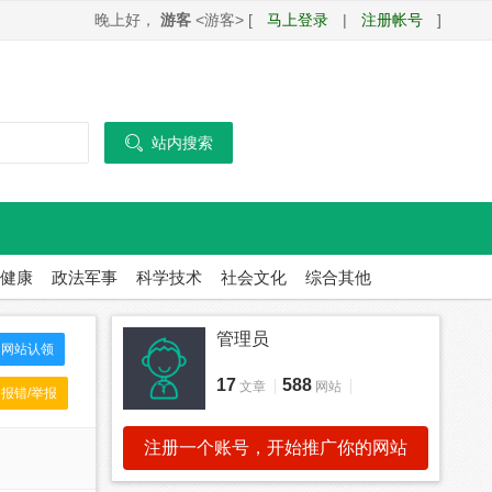
晚上好，
游客
<游客> [
马上登录
|
注册帐号
]

站内搜索
健康
政法军事
科学技术
社会文化
综合其他
管理员
网站认领
17
588
文章
网站
报错/举报
注册一个账号，开始推广你的网站