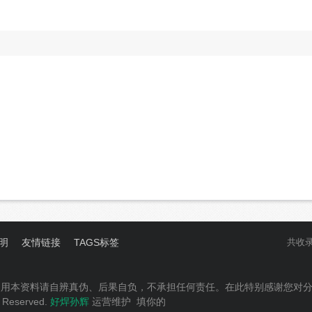
明
友情链接
TAGS标签
共收
使用本资料请自辨真伪、后果自负，不承担任何责任。在此特别感谢您对
Reserved.
好焊孙辉
运营维护
填你的