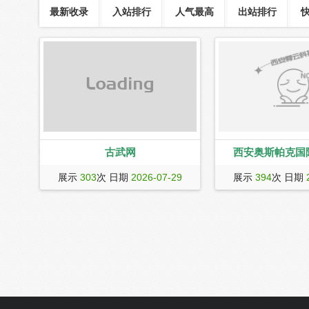
最新收录
入站排行
人气最高
出站排行
古武网
西安奥斯帕克国
古武术是古代武术的简称，古武网的名
西安奥斯帕克国际健身
展示
303
次 日期
2026-07-29
展示
394
次 日期
称来源正是古武术所启，并且记载和收
的五星级健身学院。针
集了世界古代武学，有内功、站桩、拳
设高级私教课程、全能
术、腿法、剑术、刀法、棍术、轻功、
健身教练开设高级进阶
防身术。
健身人群开设各种健身
就到奥斯帕克健身学院
外！