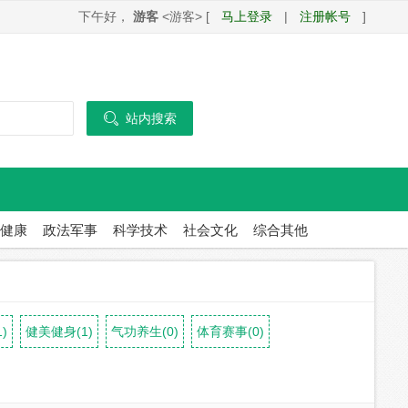
下午好，
游客
<游客> [
马上登录
|
注册帐号
]

站内搜索
健康
政法军事
科学技术
社会文化
综合其他
)
健美健身(1)
气功养生(0)
体育赛事(0)