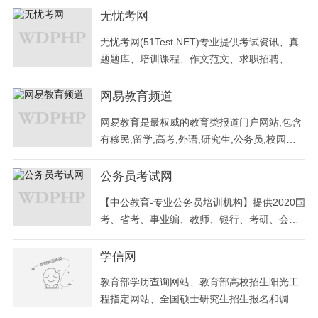
园工作计划、工作总结、观察记录、教师随笔
无忧考网
等文案，是权威、专业的集幼教资源和幼教社
无忧考网(51Test.NET)专业提供考试资讯、真
区为一体的幼教行业门户网站
题题库、培训课程、作文范文、求职招聘、留
学移民等最新教育资源。
网易教育频道
网易教育是最权威的教育类报道门户网站,包含
有移民,留学,高考,外语,研究生,公务员,校园等
教育产业资讯。
公务员考试网
【中公教育-专业公务员培训机构】提供2020国
考、省考、事业编、教师、银行、考研、会计
等公告、时间、职位表、报名、成绩、真题、
网校、笔试面试辅导及IT培训等。
学信网
教育部学历查询网站、教育部高校招生阳光工
程指定网站、全国硕士研究生招生报名和调剂
指定网站。