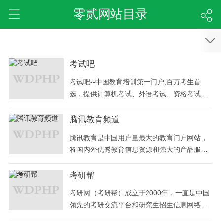
零贰网站目录
考试吧
考试吧--中国教育培训第一门户,百万考生首
选，提供计算机考试、外语考试、资格考试、
学历考试、会计考试、工程考试、医学考试类
等128种考试信息及培训服务,是最好的考试网!
腾讯教育频道
腾讯教育是中国用户量最大的教育门户网站，
将国内外优秀教育信息资源和强大的产品服务
紧密结合。下设考试、外语、出国、校园、博
客等栏目，是在校学子及在职人员的在线充电
考研帮
平台。
考研网（考研帮）成立于2000年，一直是中国
领先的考研交流平台和研究生招生信息网络发
布平台。