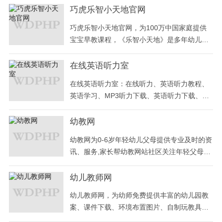
巧虎乐智小天地官网
巧虎乐智小天地官网，为100万中国家庭提供
宝宝早教课程，《乐智小天地》是多年幼儿教
育机构研究的分龄分版的儿童早教学习商品，
并有《巧虎来啦》、《可爱巧虎岛》等知名巧
在线英语听力室
虎动画片全集。
在线英语听力室：在线听力、英语听力教程、
英语学习、MP3听力下载、英语听力下载、新
概念、VOA，四六级英语考试听力等大量英语
听力教程。
幼教网
幼教网为0-6岁年轻幼儿父母提供专业及时的资
讯、服务,家长帮幼教网站社区关注年轻父母、
孩子未来,让孩子在生理、智力、情感上发展,帮
助父母与孩子共同成长,科学育儿网站。
幼儿教师网
幼儿教师网，为幼师免费提供丰富的幼儿园教
案、课件下载、环境布置图片、自制玩教具等
教学资源，以及幼师在教学过程中需要的幼儿