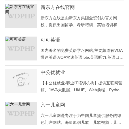
新东方在线官网
新东方在线是由新东方集团全资创办官方网
校，提供出国留学、考研培训、英语培训和职
业教育培训的综合网络教育培训机构，依托强
大的新东方师资力量与教学资源，拥有先进的
可可英语
教学内容开发与制作团队，致力于为广大用户
国内著名的免费英语学习网站,主要频道有VOA
提供个性化、互动化、智能化的卓越在线学习
慢速英语,VOA常速英语,bbc英语听力,英语口
体验。
语,英文歌曲,影视英语,新概念,四六级等英语考
试,同时提供大量音频和课件下载
中公优就业
【中公优就业-职业IT培训机构】提供互联网营
销、JAVA大数据、UI/UE、Web前端、Python
人工智能、PHP、软件测试、AV/VR、Linux等I
T培训课程。 靠谱IT培训，上优就业。
六一儿童网
六一儿童网是专注于为中国儿童提供服务的绿
色门户网站。海量原创儿歌，儿歌视频，儿童