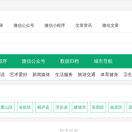
录
微信公众号
微信小程序
文章资讯
微信文章
程序
微信公众号
数据归档
城市导航
小说
艺术爱好
新闻媒体
生活服务
旅游交通
体育健身
卫生
萧山区
余杭区
桐庐县
淳安县
建德市
富阳区
临安区
暂无信息